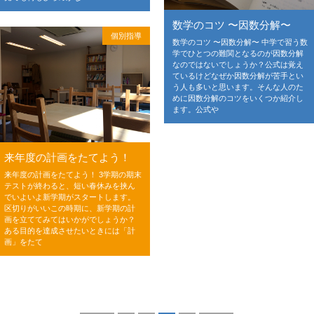
数学のコツ 〜因数分解〜
個別指導
数学のコツ 〜因数分解〜 中学で習う数
学でひとつの難関となるのが因数分解
なのではないでしょうか？公式は覚え
ているけどなぜか因数分解が苦手とい
う人も多いと思います。そんな人のた
めに因数分解のコツをいくつか紹介し
ます。公式や
来年度の計画をたてよう！
来年度の計画をたてよう！ 3学期の期末
テストが終わると、短い春休みを挟ん
でいよいよ新学期がスタートします。
区切りがいいこの時期に、新学期の計
画を立ててみてはいかがでしょうか？
ある目的を達成させたいときには「計
画」をたて