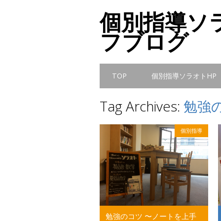
個別指導ソ
フブログ
Main menu
Skip
TOP
個別指導ソラオトHP
to
content
Tag Archives:
勉強
個別指導
勉強のコツ 〜ノートを上手