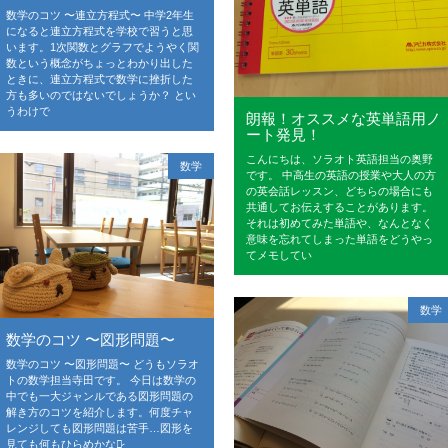
数学のコツ 〜連立方程式〜 中学2年生
になると連立方程式を学校で習うと思
います。1次関数とグラフでようやく関
数という概念がちょっとわかり出した
ときに、連立方程式で数学に挫折した
方も多いのではないでしょうか？ とい
うわけで
朗報！オススメな英単語用ノ
ート発見！
こんにちは、ソラオト英語担当の奥野
数学
です。 中高生の英語の授業や大人の方
の英会話レッスン、どちらの場合にも
共通してお伝えすることがあります。
それは初めてみた単語や、なんとなく
意味を忘れてしまった単語をどうやっ
てメモしてい
数学
数学のコツ 〜図形問題〜
数学のコツ 〜図形問題〜 どうもソラオ
トの数学担当寺田です。 今日は数学の
中でも一大ジャンルである図形問題の
解き方のコツを紹介します。何度チャ
レンジしても図形問題は苦手…図形を
見ても何もひらめかない̷