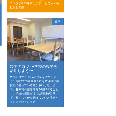
に大きな影響を与えます。 おそらく会
社などで働
数学
数学のコツ 〜学校の授業を
活用しよう〜
数学のコツ 〜学校の授業を活用しよ
う〜 学校での勉強以外にも放課後は学
習塾に通っている方が多いと思いま
す。各教科の基礎部分を理解すること
も、学校の授業だけでは時間が足り
ず、塾でしっかり勉強しないと理解が
すすまないという話