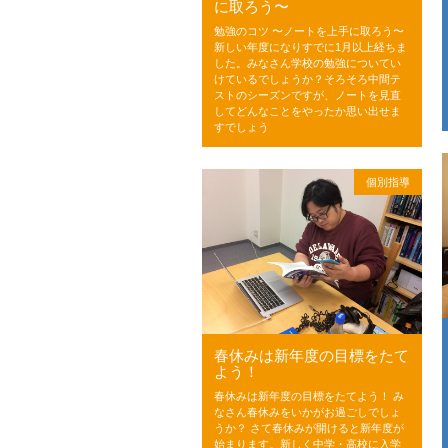
に取ろう〜
勉強のコツ 〜ノートを上手に取ろう〜
新しい年度になりすでに1月以上経ちま
した。みなさん学校の勉強についてい
けているでしょうか？そろそろ中間テ
ストのシーズンですが、ノートを見直
してどんなことをやったか思い出せま
すでしょう
個別指導
春休みは新年度の目標をたて
よう！
春休みは新年度の目標をたてよう！ み
なさん春休みをいかがお過ごしでしょ
うか？ さて春休みが開けると新年度が
始まります。新しく中学・高校に入学