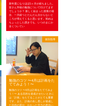
新年度になりほぼ1ヶ月が経ちました。
皆さん学校の勉強について行けてます
でしょうか？ 新しく始まった授業の場
合、一月経つとだんだん分からないと
ころが増えてくると思います。初めは
ちょっとした躓きでも、いつのまにか
全くついてい
個別指導
勉強のコツ 〜4月は計画をた
ててみよう！〜
勉強のコツ 〜4月は計画をたててみよ
う！〜 ある目的を達成させたいときに
は「計画」をたてることがとても重要
です。また、計画の良し悪しが達成し
た目的の質や、かかった労力の度合い