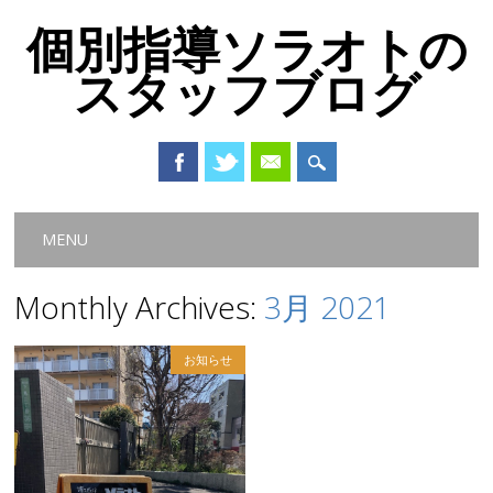
個別指導ソラオトの
スタッフブログ
Main menu
Skip
MENU
to
content
Monthly Archives:
3月 2021
お知らせ