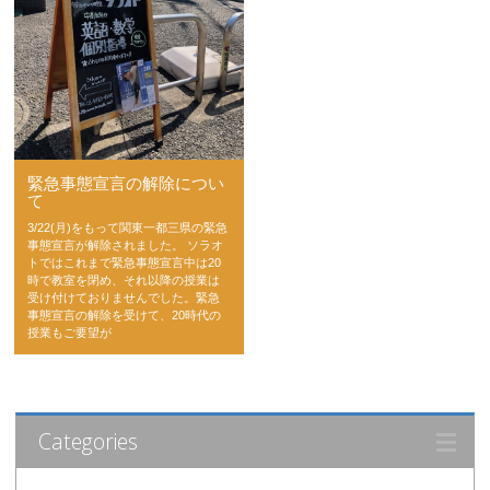
緊急事態宣言の解除につい
て
3/22(月)をもって関東一都三県の緊急
事態宣言が解除されました。 ソラオ
トではこれまで緊急事態宣言中は20
時で教室を閉め、それ以降の授業は
受け付けておりませんでした。緊急
事態宣言の解除を受けて、20時代の
授業もご要望が
Categories