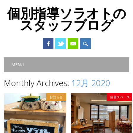
個別指導ソラオトの
スタッフブログ
Main menu
Skip
MENU
to
content
Monthly Archives:
12月 2020
お知らせ
自習スペース