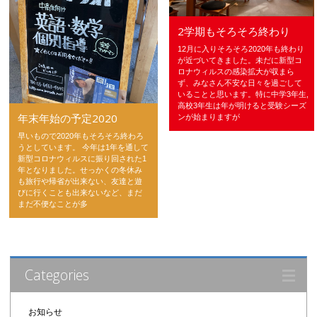
2学期もそろそろ終わり
12月に入りそろそろ2020年も終わり
が近づいてきました。未だに新型コ
ロナウィルスの感染拡大が収まら
ず、みなさん不安な日々を過ごして
いることと思います。特に中学3年生,
高校3年生は年が明けると受験シーズ
年末年始の予定2020
ンが始まりますが
早いもので2020年もそろそろ終わろ
うとしています。 今年は1年を通して
新型コロナウィルスに振り回された1
年となりました。せっかくの冬休み
も旅行や帰省が出来ない、友達と遊
びに行くことも出来ないなど、まだ
まだ不便なことが多
Categories
お知らせ