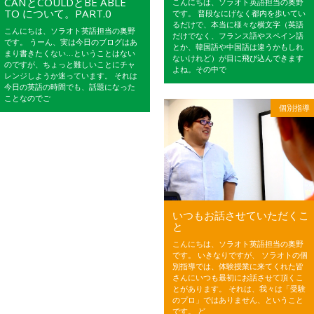
CANとCOULDとBE ABLE
こんにちは、ソラオト英語担当の奥野
TO について。PART.0
です。 普段なにげなく都内を歩いてい
るだけで、本当に様々な横文字（英語
こんにちは、ソラオト英語担当の奥野
だけでなく、フランス語やスペイン語
です。 うーん、実は今日のブログはあ
とか、韓国語や中国語は違うかもしれ
まり書きたくない…ということはない
ないけれど）が目に飛び込んできます
のですが、ちょっと難しいことにチャ
よね。その中で
レンジしようか迷っています。 それは
今日の英語の時間でも、話題になった
ことなのでご
個別指導
いつもお話させていただくこ
と
こんにちは、ソラオト英語担当の奥野
です。 いきなりですが、 ソラオトの個
別指導では、体験授業に来てくれた皆
さんにいつも最初にお話させて頂くこ
とがあります。 それは、我々は「受験
のプロ」ではありません、ということ
です。 ど