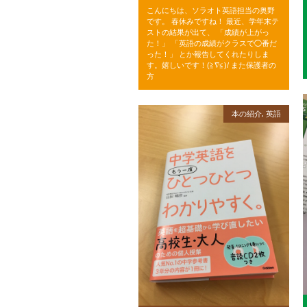
こんにちは、ソラオト英語担当の奥野
です。 春休みですね！ 最近、学年末テ
ストの結果が出て、 「成績が上がっ
た！」 「英語の成績がクラスで◯番だ
った！」 とか報告してくれたりしま
す。嬉しいです！(≧∇≦)/ また保護者の
方
本の紹介
,
英語