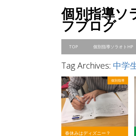
個別指導ソ
フブログ
Main menu
Skip
TOP
個別指導ソラオトHP
to
content
Tag Archives:
中学
個別指導
春休みはディズニー？