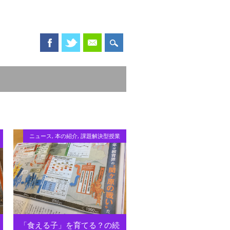
ニュース
,
本の紹介
,
課題解決型授業
「食える子」を育てる？の続