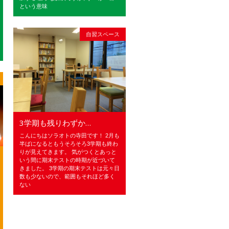
という意味
自習スペース
3学期も残りわずか…
こんにちはソラオトの寺田です！ 2月も
半ばになるともうそろそろ3学期も終わ
りが見えてきます。 気がつくとあっと
いう間に期末テストの時期が近づいて
きました。 3学期の期末テストは元々日
数も少ないので、範囲もそれほど多く
ない