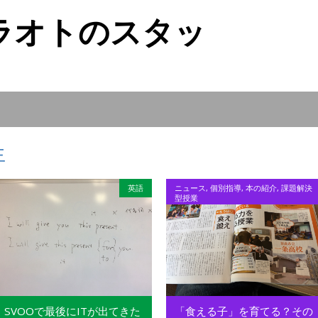
ラオトのスタッ
生
英語
ニュース
,
個別指導
,
本の紹介
,
課題解決
型授業
SVOOで最後にITが出てきた
「食える子」を育てる？その