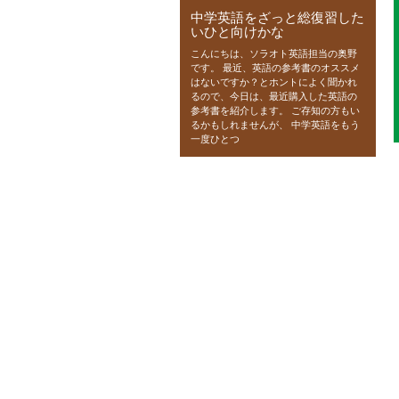
中学英語をざっと総復習した
いひと向けかな
こんにちは、ソラオト英語担当の奥野
です。 最近、英語の参考書のオススメ
はないですか？とホントによく聞かれ
るので、今日は、最近購入した英語の
参考書を紹介します。 ご存知の方もい
るかもしれませんが、 中学英語をもう
一度ひとつ