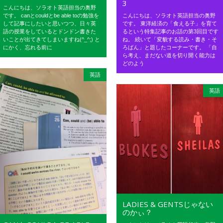
3
こんにちは、ソラオト英語担当の奥野
です。 canとcouldとbe able toの勉強を
こんにちは、ソラオト英語担当の奥野
して記事にしたいと思いつつ、日々英
です。 東洋経済の「食える子」を育て
語の授業をしているとドンドン書きた
るという特集記事のお話の第3回目です
いことが出てきてしまいますね(^_^;) と
ね。 続いて「変貌する読み・書き・そ
にかく、忘れる前に
ろばん」と題したコーナーです。 「自
ら考え、まだない道を切り開く能力は
どのよう
英語
英語
LADIES & GENTSじゃない
のかぃ？