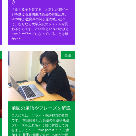
き
「食える子を育てる」と題した30ペー
ジを越える週間東洋経済の特集記事。
2020年が教育界の関ヶ原の戦いだそ
う。なぜなら大学入試のシステムが変
わるからです。2020年というのがひと
つのキーワードになっていることは確
かだと
英語
前回の単語やフレーズを解説
こんにちは、ソラオト英語担当の奥野
です。 前回紹介した英語の単語や熟語
フレーズを忘れちゃう前に解説してお
きましょう〜！ take part in ： 〜に参
加する 勝手な解釈ですが、partが一部