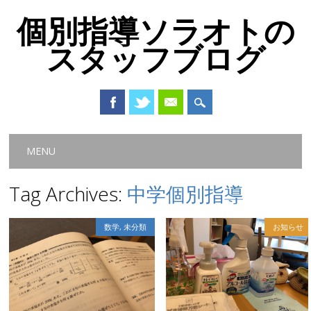
個別指導ソラオトの
スタッフブログ
Main menu
Skip
MENU
to
content
Tag Archives:
中学個別指導
数学
,
未分類
お知らせ