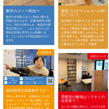
数学のコツ 〜割合〜
新型コロナウィルスへの対
応について
数学の文章題ではよく割合に関する
問題が出されます。定価1000円の3割
連日報道でも扱われております新型
とか、250人の60%とか、食塩水の濃
コロナウィルスについてですが、依
度の計算とか…。しかしながらこの
然として国内外で感染が広がり、未
割合の計算が苦手な人が結構いま
だ収束の気配が感じられません。政
す。というわけで今回は割合のコツ
府の発表でも、不特定多数の人が集
を考え
まるイベント等の開催・参加の自粛
が要請されています。 当教室
個別指導
自習スペース
個別指導生徒募集中です！
受験前の勉強はソラオトの
4月から新中学生、新高校生になる方
自習室で！
はぜひソラオトで一緒に勉強してみ
ませんか？ ソラオトでは英語・数学
センター試験も終わり、そろそろ2月
を完全個別指導で勉強できます。勉