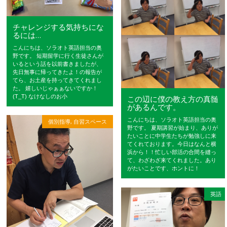
チャレンジする気持ちにな
るには…
こんにちは、ソラオト英語担当の奥
野です。 短期留学に行く生徒さんが
いるという話を以前書きましたが、
先日無事に帰ってきたよ！の報告が
てら、お土産を持ってきてくれまし
た。 嬉しいじゃぁぁないですか！
(T_T) なけなしのお小
この辺に僕の教え方の真髄
があるんです。
こんにちは、ソラオト英語担当の奥
個別指導
,
自習スペース
野です。 夏期講習が始まり、ありが
たいことに中学生たちが勉強しに来
てくれております。今日はなんと横
浜から！！忙しい部活の合間を縫っ
て、わざわざ来てくれました。あり
がたいことです、ホントに！
英語