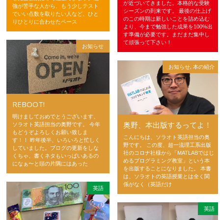
が近づいてきました。本格的な受験
強が苦手な人から、もう少しテスト
シーズンの到来です。 最後の仕上げ
でいい点数を取りたい人など、ひと
のこの時期は新しいことを詰め込む
りひとりに合わせたペース
より、今まで勉強した成果を100%出
す準備が必要です。まだまだ集中し
て頑張って下さい！
お知らせ
お知らせ
,
本の紹介
REBOOT!
明けましておめでとうございます、
奥野、本出版するってよ！
ソラオト英語担当の奥野です。 今年
もどうぞよろしくお願い致しま
こんにちは、ソラオト英語担当の奥
す！！ 昨年後半、いろいろと忙しく
野です。 この度、超一流理工系出版
していました。ブログの更新をしな
社のコロナ社様から「MATLABではじ
くちゃ、書くネタもいっぱいあるの
めるプログラミング教室」という本
になぁ〜と頭の片隅にはあった
を出版することになりました。 本書
は、ソラオトの英語授業とは全く関
係がなく（英語だけ
英語
英語