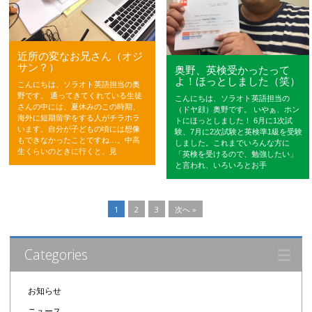
近所の変なお兄さん（オジ
サン？）
奥野、英検受かったって
よ！ほっとしました（笑）
こんにちは、ソラオト英語担当の奥
野です。 通ってきてくれている生徒
こんにちは、ソラオト英語担当の
さんの中には、夏休みのこの時期、
（ドヤ顔）奥野です。 いやぁ、ホン
海外に短期留学をする人がチラホラ
トにほっとしました！ 6月に1次試
います。自分が子どもの頃には想像
験、7月に2次試験と英検準1級を受験
もできなかったことですね…。中高
しました。これまでいろんな方に
生くらいのときに行くと、見
「英検を受けるので、勉強したい」
と言われ、いろいろとお手
1
2
3
次へ »
Categories
お知らせ
ニュース