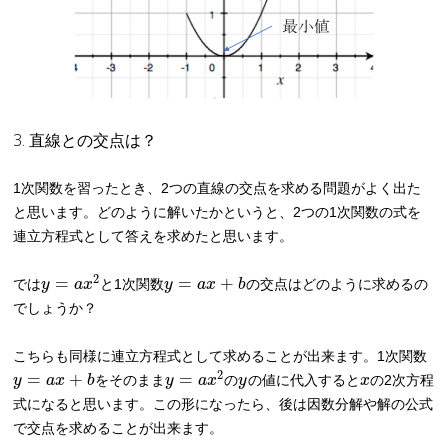
3. 直線との交点は？
1次関数を習ったとき、2つの直線の交点を求める問題がよく出た
と思います。どのように解いたかというと、2つの1次関数の式を
連立方程式として答えを求めたと思います。
2
=
=
+
では
y
a
x
と1次関数
y
a
x
b
の交点はどのように求めるの
でしょうか？
こちらも同様に連立方程式として求めることが出来ます。1次関数
2
=
+
=
y
a
x
b
をそのまま
y
a
x
の
y
の値に代入すると
x
の2次方程
式になると思います。この形になったら、後は因数分解や解の公式
で交点を求めることが出来ます。