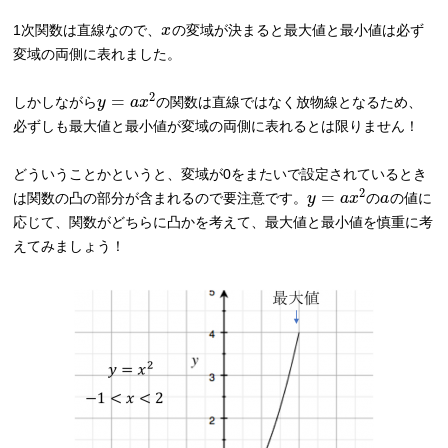
1次関数は直線なので、
x
の変域が決まると最大値と最小値は必ず
変域の両側に表れました。
2
=
しかしながら
y
a
x
の関数は直線ではなく放物線となるため、
必ずしも最大値と最小値が変域の両側に表れるとは限りません！
どういうことかというと、変域が0をまたいで設定されているとき
2
=
は関数の凸の部分が含まれるので要注意です。
y
a
x
の
a
の値に
応じて、関数がどちらに凸かを考えて、最大値と最小値を慎重に考
えてみましょう！