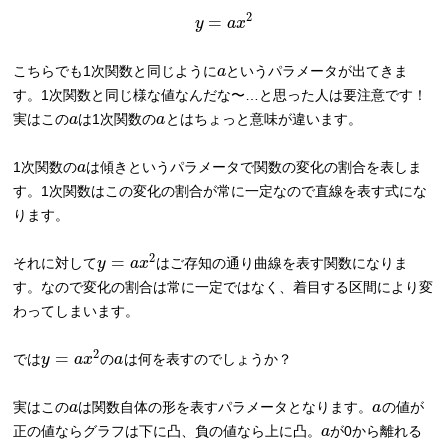
2
=
y
a
x
こちらでも1次関数と同じように
a
というパラメータが出てきま
す。1次関数と同じ様な値なんだな〜…と思った人は要注意です！
実はこの
a
は1次関数の
a
とはちょっと意味が違います。
1次関数の
a
は傾きというパラメータで関数の変化の割合を表しま
す。1次関数はこの変化の割合が常に一定なので直線を表す式にな
ります。
2
=
それに対して
y
a
x
はご存知の通り曲線を表す関数になりま
す。なので変化の割合は常に一定ではなく、着目する区間により変
わってしまいます。
2
=
では
y
a
x
の
a
は何を表すのでしょうか？
実はこの
a
は関数自体の形を表すパラメータとなります。
a
の値が
正の値ならグラフは下に凸、負の値なら上に凸。
a
が0から離れる