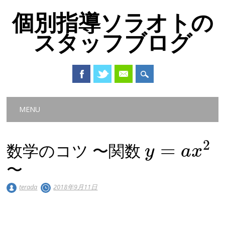
個別指導ソラオトの
スタッフブログ
Main menu
Skip
MENU
to
content
2
=
数学のコツ 〜関数
y
a
x
〜
terada
2018年9月11日