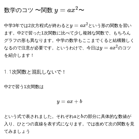
2
=
数学のコツ 〜関数
〜
y
a
x
2
=
中学3年では2次方程式が終わると
y
a
x
という形の関数を習い
ます。中2で習った1次関数に比べて少し複雑な関数で、もちろん
グラフの形も異なります。中学の数学もここまでくると結構難しく
2
=
なるので注意が必要です。というわけで、今日は
y
a
x
のコツ
を紹介します！
1. 1次関数と混乱しないで！
中2で習う1次間数は
=
+
y
a
x
b
という式で表されました。それぞれ
a
と
b
の部分に具体的な数値が
入り、ひとつの直線を表す式になります。では改めて次の関数を見
てみましょう