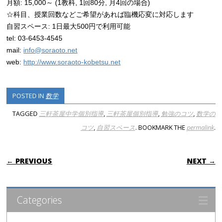
月額: 15,000～ (1教科, 1回80分, 月4回の場合)
☆科目、授業回数などご希望があれば臨機応変に対応します
自習スペース: 1日最大500円で利用可能
tel: 03-6453-4545
mail:
info@soraoto.net
web:
http://www.soraoto-kobetsu.net
POSTED IN
数学
TAGGED
三軒茶屋中学個別指導
,
三軒茶屋個別指導
,
勉強のコツ
,
数学の
コツ
,
自習スペース
. BOOKMARK THE
permalink
.
POST NAVIGATION
← PREVIOUS
NEXT →
Categories