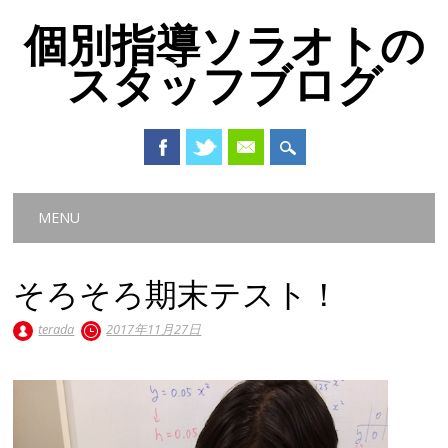
個別指導ソラオトの
スタッフブログ
Main menu
Skip
MENU
to
content
そろそろ期末テスト！
terada
2017年11月27日