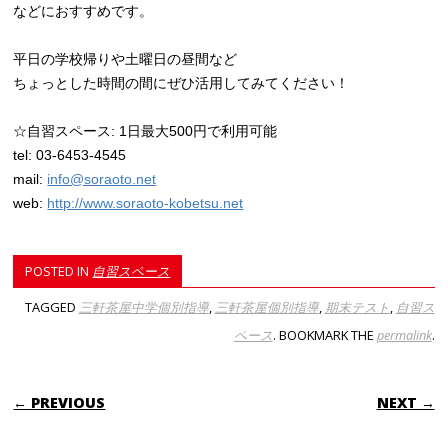
などにおすすめです。
平日の学校帰りや土曜日の昼間など
ちょっとした時間の間にぜひ活用してみてください！
☆自習スペース: 1日最大500円で利用可能
tel: 03-6453-4545
mail:
info@soraoto.net
web:
http://www.soraoto-kobetsu.net
POSTED IN
自習スペース
TAGGED
三軒茶屋中学個別指導
,
三軒茶屋個別指導
,
期末テスト
,
自習ス
ペース
. BOOKMARK THE
permalink
.
POST NAVIGATION
← PREVIOUS
NEXT →